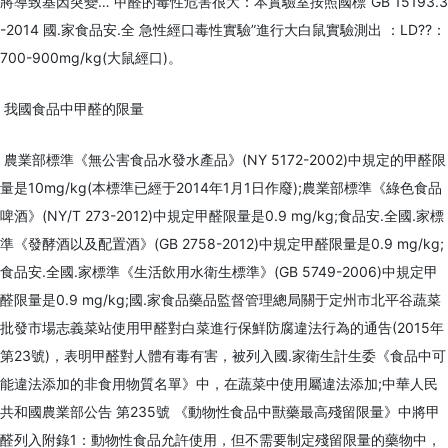
將導致基因突變… 甲醛的毒性危害很大：本實驗室按照國標“GB 15193.3
-2014 國.家食品安.全 急性經口毒性實驗”進行大白鼠實驗測出 ：LD??：
700-900mg/kg(大鼠經口)。
我國食品中甲醛的限量
農業部標準《無公害食品水發水產品》(NY 5172-2002)中規定的甲醛限
量是10mg/kg(本標準已經于2014年1月1日作廢);農業部標準《綠色食品
啤酒》(NY/T 273-2012)中規定甲醛限量是0.9 mg/kg;食品安.全國.家標
準《發酵酒以及配置酒》(GB 2758-2012)中規定甲醛限量是0.9 mg/kg;
食品安.全國.家標準《生活飲用水衛生標準》(GB 5749-2006)中規定甲
醛限量是0.9 mg/kg;國.家食品藥品監督管理總局關于定州市北平谷蔬菜
批發市場志義菜站使用甲醛對白菜進行保鮮防腐違法行為的通告(2015年
第23號)，表明甲醛對人體有毒有害，被列入國.家衛生計生委《食品中可
能違法添加的非食用物質名單》中，在蔬菜中使用屬違法添加;中華人民
共和國農業部公告 第235號 《動物性食品中獸藥最高殘留限量》中將甲
醛列入附錄1：動物性食品允許使用，但不需要制定殘留限量的藥物中，