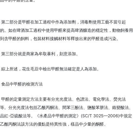
第二部分是甲醛在加工過程中作為添加劑，消毒劑使用工藝不當引起
的。如在啤酒加工過程中使用甲醛來提高啤酒釀造的穩定性，動物飼養用
到含甲醛的飼料，包裝材料接觸材料等釋放出來的甲醛造成污染。
第三部分就是商家為牟取暴利，刻意添加。
綜上所述，花生毛豆中檢出甲醛無法確定是人為添加。
食品中甲醛的檢測方法
甲醛的定量測定方法主要有分光光度法、色譜法、電化學法、熒光法
等。分光光度法包括乙酰丙酮法、間苯三酚法、鹽酸苯肼法、鉻變酸法、
品紅-亞硫酸法等。《水產品中甲醛的測定》(SC/T 3025—2006)中規定
乙酰丙酮法該方法的優點是特異性強，樣品中少量的酮醛、