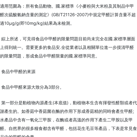
適用范圍為：所有食品動物。國.家標準《小麥粉與大米粉及其制品中甲
醛次硫酸氫鈉含量的測定》(GB/T21126-2007)中規定甲醛計算含量不超
過10μg/g(即10mg/kg)結果為未檢測。
綜上所述，可見得食品中甲醛的限量問題目前尚未完全在國.家標準層面
上得到統一。需要更多的食品安.全從業者以及相關單位進一步摸清甲醛
的限量問題，形成食品中甲醛限量的國.家標準同意。
食品中甲醛的來源
食品中甲醛來源大致分為3部分。
第一部分是動植物內源產生(本底值)，動植物本生含有揮發性醛類或者代
謝產生的。如香菇中香菇菌在酶的作用下形成香菇精的同時會產生甲醛;
水產品中含有一氧化三甲胺，在酶或者高溫的作用下產生二甲胺以及甲
醛。自然界的很多糧食都含有甲醛，包括花生毛豆等產品，下表是常見食
品中的甲醛的含量。