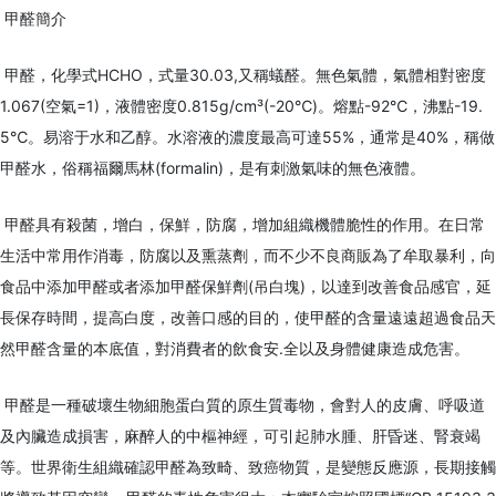
甲醛簡介
甲醛，化學式HCHO，式量30.03,又稱蟻醛。無色氣體，氣體相對密度
1.067(空氣=1)，液體密度0.815g/cm³(-20℃)。熔點-92℃，沸點-19.
5℃。易溶于水和乙醇。水溶液的濃度最高可達55%，通常是40%，稱做
甲醛水，俗稱福爾馬林(formalin)，是有刺激氣味的無色液體。
甲醛具有殺菌，增白，保鮮，防腐，增加組織機體脆性的作用。在日常
生活中常用作消毒，防腐以及熏蒸劑，而不少不良商販為了牟取暴利，向
食品中添加甲醛或者添加甲醛保鮮劑(吊白塊)，以達到改善食品感官，延
長保存時間，提高白度，改善口感的目的，使甲醛的含量遠遠超過食品天
然甲醛含量的本底值，對消費者的飲食安.全以及身體健康造成危害。
甲醛是一種破壞生物細胞蛋白質的原生質毒物，會對人的皮膚、呼吸道
及內臟造成損害，麻醉人的中樞神經，可引起肺水腫、肝昏迷、腎衰竭
等。世界衛生組織確認甲醛為致畸、致癌物質，是變態反應源，長期接觸