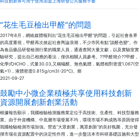
科技創新券可用于使用加盟上海研發公共服務平臺
“花生毛豆檢出甲醛”的問題
2017年8月，網絡媒體報到出“花生毛豆檢出甲醛”的問題，引起社會各界
的高度重視，甲醛再次掀起社會輿論浪潮，不少市民有點“談醛色變”。作
為食品藥品研發檢測行業的職業人員，通過查閱大量文獻，以及實驗室實
驗研究，提出自己相應的看法，僅供相關人員參考。??甲醛簡介??甲醛，
化學式HCHO，式量30.03,又稱蟻醛。無色氣體，氣體相對密度1.067(空
氣=1)，液體密度0.815g/cm3(-20℃)。熔
2021-09-27
鼓勵中小微企業積極共享使用科技創新
資源開展創新創業活動
根據報告顯示，我國檢驗檢測服務業定位于高技術、生產性、科技型服務
業。由于外資機構、中底層市場發展不均，環境市場不夠成熟等原因使得
我國檢驗檢測市場加強。營造“大眾創業，萬眾創新”的良好氛圍，充分發
揮市場在資源配置中的決定性作用，進一步盤活本市科研基礎設施和大型