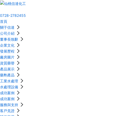
0728-2782455
首頁
關于信達
公司介紹
董事長致辭
企業文化
發展歷程
廠房圖片
資質榮譽
產品展示
藥劑產品
工業水處理
水處理設備
成功案例
成功案例
服務與支持
客戶見證