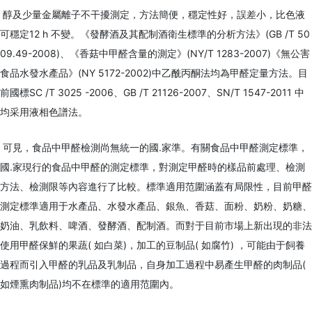
醇及少量金屬離子不干擾測定，方法簡便，穩定性好，誤差小，比色液
可穩定12 h 不變。《發酵酒及其配制酒衛生標準的分析方法》(GB /T 50
09.49-2008)、《香菇中甲醛含量的測定》(NY/T 1283-2007)《無公害
食品水發水產品》(NY 5172-2002)中乙酰丙酮法均為甲醛定量方法。目
前國標SC /T 3025 -2006、GB /T 21126-2007、SN/T 1547-2011 中
均采用液相色譜法。
可見，食品中甲醛檢測尚無統一的國.家準。有關食品中甲醛測定標準，
國.家現行的食品中甲醛的測定標準，對測定甲醛時的樣品前處理、檢測
方法、檢測限等內容進行了比較。標準適用范圍涵蓋有局限性，目前甲醛
測定標準適用于水產品、水發水產品、銀魚、香菇、面粉、奶粉、奶糖、
奶油、乳飲料、啤酒、發酵酒、配制酒。而對于目前市場上新出現的非法
使用甲醛保鮮的果蔬( 如白菜)，加工的豆制品( 如腐竹) ，可能由于飼養
過程而引入甲醛的乳品及乳制品，自身加工過程中易產生甲醛的肉制品(
如煙熏肉制品)均不在標準的適用范圍內。